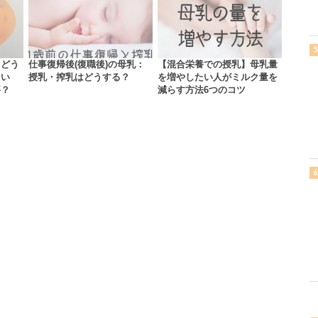
】どう
仕事復帰後(復職後)の母乳：
【混合栄養での授乳】母乳量
くい
授乳・搾乳はどうする？
を増やしたい人がミルク量を
要？
減らす方法6つのコツ