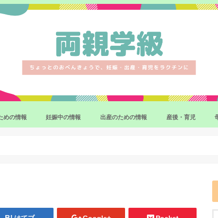
ための情報
妊娠中の情報
出産のための情報
産後・育児
妊娠・出産の制度・手続き
妊娠中のマイナートラブル
妊娠中の異常と対応策
出産準備・育児準備
産後の体調
産後をラクにするサ
赤ちゃんのお世話の
補完食(離乳食)