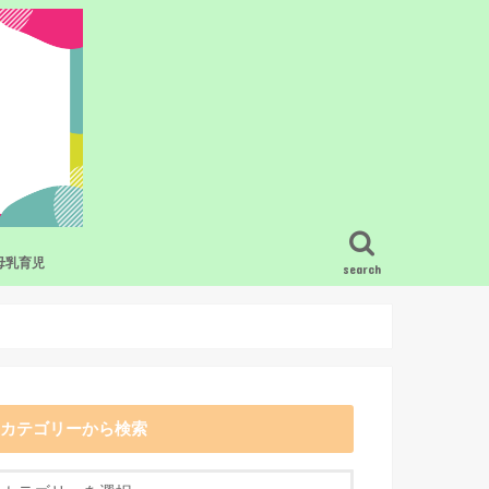
母乳育児
search
ービス・グッズ
疑問
母乳育児の基礎知識
混合栄養のコツ
搾乳
卒乳・断乳
母乳育児のトラブル
母乳と食事
母乳育児で困った時の相談先
母乳育児をラクにするおすすめの授乳
グッズ
カテゴリーから検索