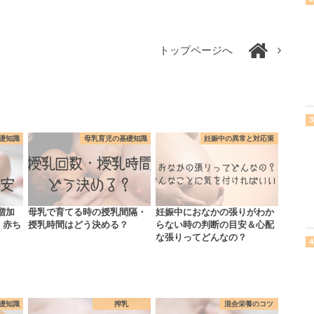
トップページへ
礎知識
母乳育児の基礎知識
妊娠中の異常と対応策
増加
母乳で育てる時の授乳間隔・
妊娠中におなかの張りがわか
。赤ち
授乳時間はどう決める？
らない時の判断の目安＆心配
な張りってどんなの？
礎知識
搾乳
混合栄養のコツ