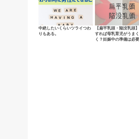
中絶したいくらいツライつわ
【扁平乳頭・陥没乳頭
りもある。
すれば母乳育児がうま
く？妊娠中の準備は必