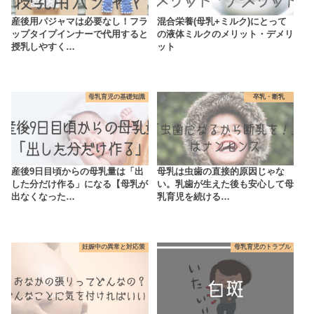
産後用パジャマは必要なし！フラ
混合栄養(母乳+ミルク)にとって
ップタイプインナーで代用すると
の液体ミルクのメリット・デメリ
授乳しやすく…
ット
母乳育児の基礎知識
卒乳・断乳
産後9日目頃からの母乳量は「出
母乳は虫歯の直接的原因じゃな
した分だけ作る」になる【母乳が
い。乳歯が生えた後も安心して母
出なくなった…
乳育児を続ける…
妊娠中の異常と対応策
母乳育児のトラブル