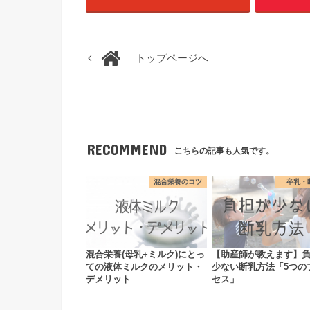
トップページへ
RECOMMEND
こちらの記事も人気です。
混合栄養のコツ
卒乳・
混合栄養(母乳+ミルク)にとっ
【助産師が教えます】
ての液体ミルクのメリット・
少ない断乳方法「5つの
デメリット
セス」