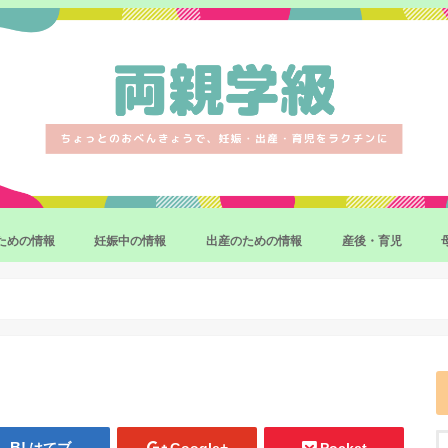
ための情報
妊娠中の情報
出産のための情報
産後・育児
妊娠・出産の制度・手続き
妊娠中のマイナートラブル
妊娠中の異常と対応策
出産準備・育児準備
産後の体調
産後をラクにするサ
赤ちゃんのお世話の
補完食(離乳食)