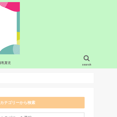
母乳育児
search
ービス・グッズ
疑問
母乳育児の基礎知識
混合栄養のコツ
搾乳
卒乳・断乳
母乳育児のトラブル
母乳と食事
母乳育児で困った時の相談先
母乳育児をラクにするおすすめの授乳
グッズ
カテゴリーから検索