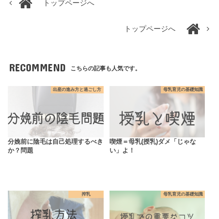
トップページへ
トップページへ
RECOMMEND
こちらの記事も人気です。
出産の進み方と過ごし方
母乳育児の基礎知識
分娩前に陰毛は自己処理するべき
喫煙＝母乳(授乳)ダメ「じゃな
か？問題
い」よ！
搾乳
母乳育児の基礎知識