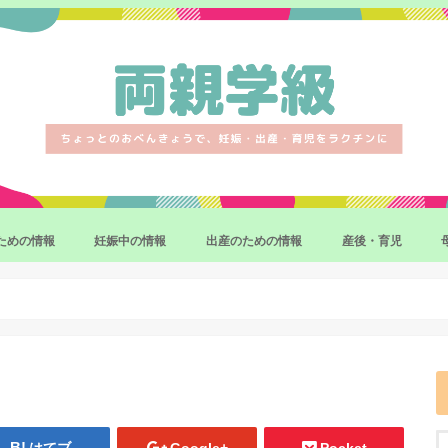
ための情報
妊娠中の情報
出産のための情報
産後・育児
妊娠・出産の制度・手続き
妊娠中のマイナートラブル
妊娠中の異常と対応策
出産準備・育児準備
産後の体調
産後をラクにするサ
赤ちゃんのお世話の
補完食(離乳食)