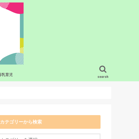
母乳育児
search
ービス・グッズ
疑問
母乳育児の基礎知識
混合栄養のコツ
搾乳
卒乳・断乳
母乳育児のトラブル
母乳と食事
母乳育児で困った時の相談先
母乳育児をラクにするおすすめの授乳
グッズ
カテゴリーから検索