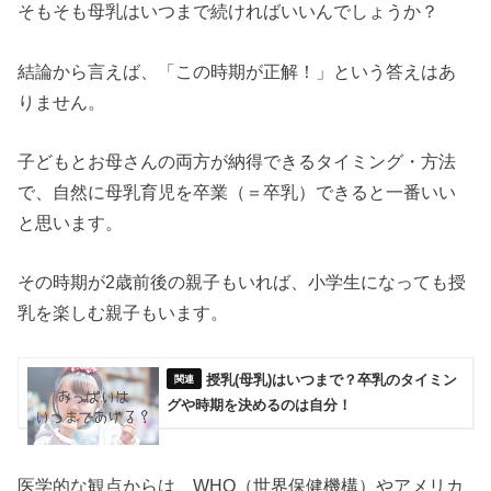
そもそも母乳はいつまで続ければいいんでしょうか？
結論から言えば、「この時期が正解！」という答えはあ
りません。
子どもとお母さんの両方が納得できるタイミング・方法
で、自然に母乳育児を卒業（＝卒乳）できると一番いい
と思います。
その時期が2歳前後の親子もいれば、小学生になっても授
乳を楽しむ親子もいます。
授乳(母乳)はいつまで？卒乳のタイミン
グや時期を決めるのは自分！
医学的な観点からは、WHO（世界保健機構）やアメリカ