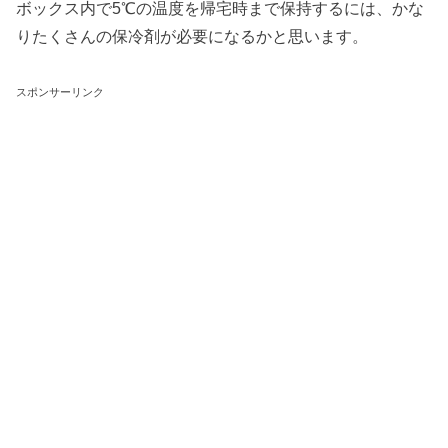
ボックス内で5℃の温度を帰宅時まで保持するには、かな
りたくさんの保冷剤が必要になるかと思います。
スポンサーリンク