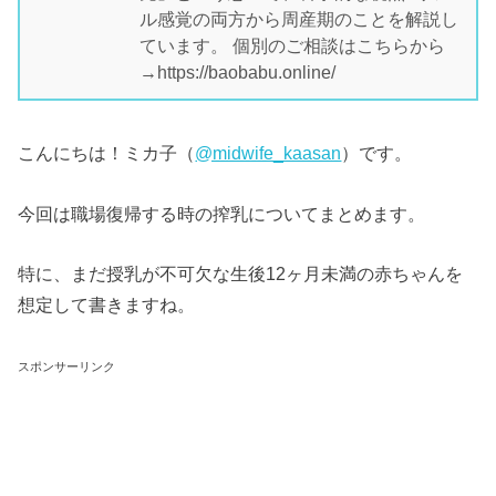
ル感覚の両方から周産期のことを解説し
ています。 個別のご相談はこちらから
→https://baobabu.online/
こんにちは！ミカ子（
@midwife_kaasan
）です。
今回は職場復帰する時の搾乳についてまとめます。
特に、まだ授乳が不可欠な生後12ヶ月未満の赤ちゃんを
想定して書きますね。
スポンサーリンク