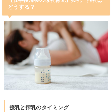
どうする？
授乳と搾乳のタイミング