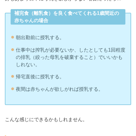
補完食（離乳食）を良く食べてくれる1歳間近の
赤ちゃんの場合
朝出勤前に授乳する。
仕事中は搾乳が必要ないか、したとしても1回程度
の排乳（絞った母乳を破棄すること）でいいかも
しれない。
帰宅直後に授乳する。
夜間は赤ちゃんが欲しがれば授乳する。
こんな感じにできるかもしれません。