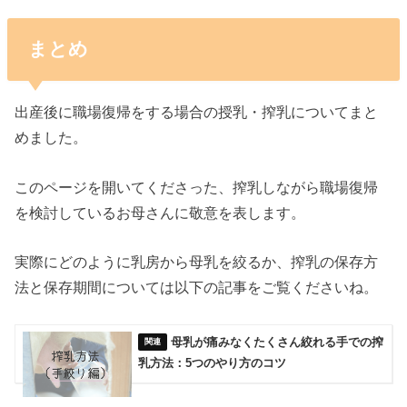
まとめ
出産後に職場復帰をする場合の授乳・搾乳についてまと
めました。
このページを開いてくださった、搾乳しながら職場復帰
を検討しているお母さんに敬意を表します。
実際にどのように乳房から母乳を絞るか、搾乳の保存方
法と保存期間については以下の記事をご覧くださいね。
母乳が痛みなくたくさん絞れる手での搾
乳方法：5つのやり方のコツ