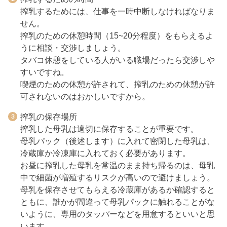
搾乳するためには、仕事を一時中断しなければなりま
せん。
搾乳のための休憩時間（15~20分程度）をもらえるよ
うに相談・交渉しましょう。
タバコ休憩をしている人がいる職場だったら交渉しや
すいですね。
喫煙のための休憩が許されて、搾乳のための休憩が許
可されないのはおかしいですから。
搾乳の保存場所
搾乳した母乳は適切に保存することが重要です。
母乳パック（後述します）に入れて密閉した母乳は、
冷蔵庫か冷凍庫に入れておく必要があります。
お昼に搾乳した母乳を常温のまま持ち帰るのは、母乳
中で細菌が増殖するリスクが高いので避けましょう。
母乳を保存させてもらえる冷蔵庫があるか確認すると
ともに、誰かが間違って母乳パックに触れることがな
いように、専用のタッパーなどを用意するといいと思
います。