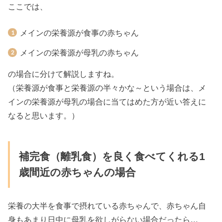
ここでは、
メインの栄養源が食事の赤ちゃん
メインの栄養源が母乳の赤ちゃん
の場合に分けて解説しますね。
（栄養源が食事と栄養源の半々かな～という場合は、メ
インの栄養源が母乳の場合に当てはめた方が近い答えに
なると思います。）
補完食（離乳食）を良く食べてくれる1
歳間近の赤ちゃんの場合
栄養の大半を食事で摂れている赤ちゃんで、赤ちゃん自
身もあまり日中に母乳を欲しがらない場合だったら…