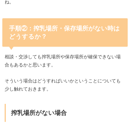
ね。
手順②：搾乳場所・保存場所がない時は
どうするか？
相談・交渉しても搾乳場所や保存場所が確保できない場
合もあるかと思います。
そういう場合はどうすればいいかということについても
少し触れておきます。
搾乳場所がない場合