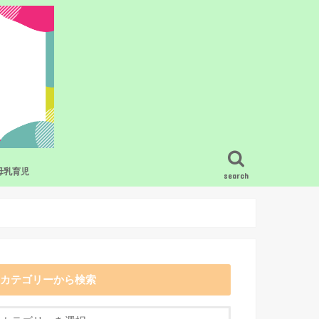
母乳育児
search
ービス・グッズ
疑問
母乳育児の基礎知識
混合栄養のコツ
搾乳
卒乳・断乳
母乳育児のトラブル
母乳と食事
母乳育児で困った時の相談先
母乳育児をラクにするおすすめの授乳
グッズ
カテゴリーから検索