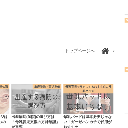
トップページへ
礎知識
出産準備・育児準備
母乳育児をラクにするおすすめの授
乳グッズ
ージは
出産病院(産院)の選び方は
母乳パッドは基本必要じゃな
つの
「母乳育児支援の方針確認」
い！ガーゼハンカチで代用が
が重要
おすすめ