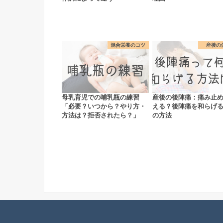
混合栄養のコツ
産後の
母乳育児での哺乳瓶の練習
産後の後陣痛：痛み止
「必要？いつから？やり方・
える？後陣痛を和らげる
方法は？拒否されたら？」
の方法