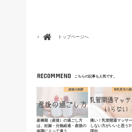
トップページへ
RECOMMEND
こちらの記事も人気です。
産後の体調
母乳育児の基
産褥期（産後）の過ごし方
痛い！乳管開通マッサ
は、妊娠・分娩経過・産後の
しない方がいいと思う3
体調によって違う
理由