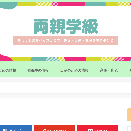
ための情報
妊娠中の情報
出産のための情報
産後・育児
妊娠・出産の制度・手続き
妊娠中のマイナートラブル
妊娠中の異常と対応策
出産準備・育児準備
産後の体調
産後をラクにするサ
赤ちゃんのお世話の
補完食(離乳食)