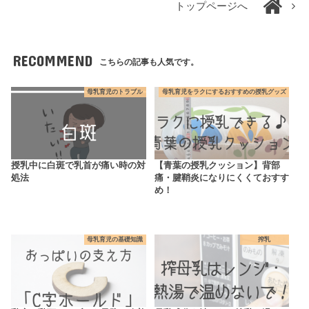
トップページへ
RECOMMEND
こちらの記事も人気です。
母乳育児のトラブル
母乳育児をラクにするおすすめの授乳グッズ
授乳中に白斑で乳首が痛い時の対
【青葉の授乳クッション】背部
処法
痛・腱鞘炎になりにくくておすす
め！
母乳育児の基礎知識
搾乳