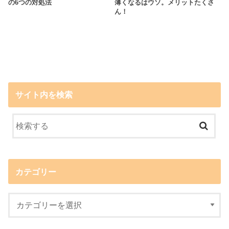
の6つの対処法
薄くなるはウソ。メリットたくさ
ん！
サイト内を検索
カテゴリー