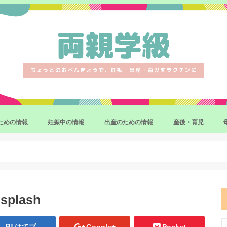
ための情報
妊娠中の情報
出産のための情報
産後・育児
妊娠・出産の制度・手続き
妊娠中のマイナートラブル
妊娠中の異常と対応策
出産準備・育児準備
産後の体調
産後をラクにするサ
赤ちゃんのお世話の
補完食(離乳食)
splash