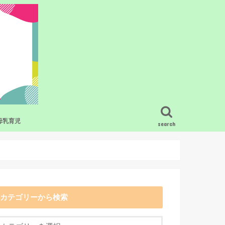
母乳育児
search
ービス・グッズ
疑問
母乳育児の基礎知識
混合栄養のコツ
搾乳
卒乳・断乳
母乳育児のトラブル
母乳と食事
母乳育児で困った時の相談先
母乳育児をラクにするおすすめの授乳
グッズ
カテゴリーから検索