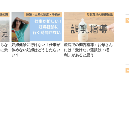
礎知識
妊娠・出産の制度・手続き
母乳育児の基礎知識
張らな
妊婦健診に行けない！仕事が
産院での調乳指導：お母さん
道に乗
休めない妊婦はどうしたらい
には「受けない選択肢・権
…
い？
利」があると思う