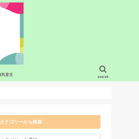
母乳育児
search
ービス・グッズ
疑問
母乳育児の基礎知識
混合栄養のコツ
搾乳
卒乳・断乳
母乳育児のトラブル
母乳と食事
母乳育児で困った時の相談先
母乳育児をラクにするおすすめの授乳
グッズ
カテゴリーから検索