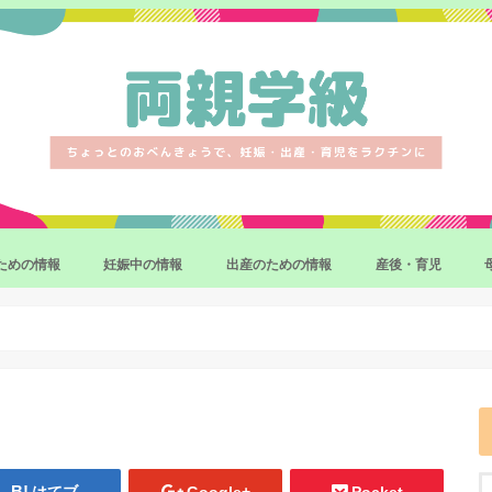
ための情報
妊娠中の情報
出産のための情報
産後・育児
妊娠・出産の制度・手続き
妊娠中のマイナートラブル
妊娠中の異常と対応策
出産準備・育児準備
産後の体調
産後をラクにするサ
赤ちゃんのお世話の
補完食(離乳食)