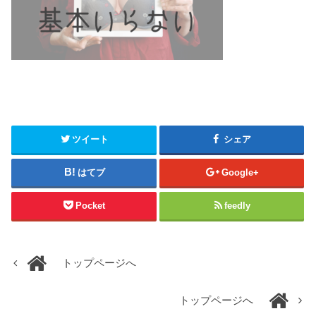
ツイート
シェア
はてブ
Google+
Pocket
feedly
トップページへ
トップページへ